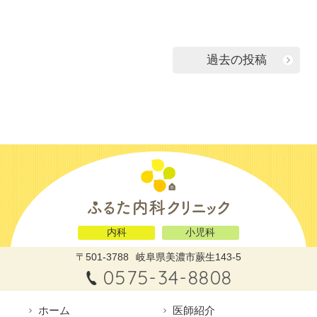
投
過去の投稿
稿
ナ
ビ
ゲ
ー
シ
ョ
ン
内科
小児科
〒501-3788
岐阜県美濃市蕨生143-5
0575-34-8808
ホーム
医師紹介