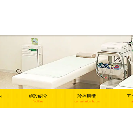
内
施設紹介
診療時間
ア
facilities
consultation hours
a